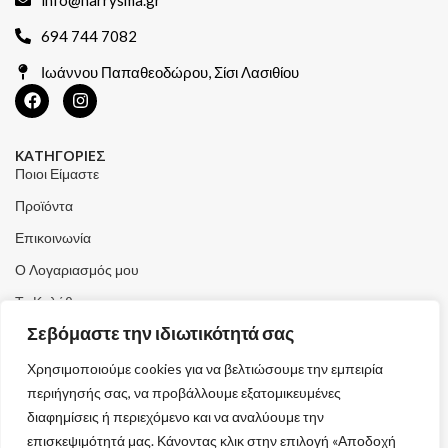
694 744 7082
Ιωάννου Παπαθεοδώρου, Σίσι Λασιθίου
ΚΑΤΗΓΟΡΙΕΣ
Ποιοι Είμαστε
Προϊόντα
Επικοινωνία
Ο Λογαριασμός μου
Το Καλάθι μου
Σεβόμαστε την ιδιωτικότητά σας
Τα Αγαπημένα μου
Χρησιμοποιούμε cookies για να βελτιώσουμε την εμπειρία
ΧΡΗΣΙΜΑ
περιήγησής σας, να προβάλλουμε εξατομικευμένες
Τρόποι Αποστολής
διαφημίσεις ή περιεχόμενο και να αναλύουμε την
Μέθοδοι Πληρωμής
επισκεψιμότητά μας. Κάνοντας κλικ στην επιλογή «Αποδοχή