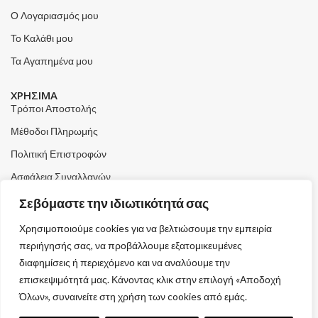
Ο Λογαριασμός μου
Το Καλάθι μου
Τα Αγαπημένα μου
ΧΡΗΣΙΜΑ
Τρόποι Αποστολής
Μέθοδοι Πληρωμής
Πολιτική Επιστροφών
Ασφάλεια Συναλλαγών
Όροι & Προϋποθέσεις
Σεβόμαστε την ιδιωτικότητά σας
Αναζήτηση Αποστολής
Χρησιμοποιούμε cookies για να βελτιώσουμε την εμπειρία
Ακύρωση Παραγγελίας
περιήγησής σας, να προβάλλουμε εξατομικευμένες
διαφημίσεις ή περιεχόμενο και να αναλύουμε την
ΩΡΑΡΙΟ ΛΕΙΤΟΥΡΓΙΑΣ
επισκεψιμότητά μας. Κάνοντας κλικ στην επιλογή «Αποδοχή
Δευτέρα : 9:00 - 17:00
Όλων», συναινείτε στη χρήση των cookies από εμάς.
Τρίτη : 9:00 - 17:00