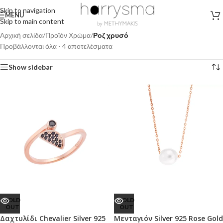
Skip to navigation
MENU
Skip to main content
Αρχική σελίδα
/
Προϊόν Χρώμα
/
Ροζ χρυσό
Προβάλλονται όλα - 4 αποτελέσματα
Show sidebar
SOLD
SOLD
OUT
OUT
Δαχτυλίδι Chevalier Silver 925
Μενταγιόν Silver 925 Rose Gold