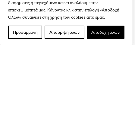
Μέθοδοι Πληρωμής
διαφημίσεις ή περιεχόμενο και να αναλύουμε την
επισκεψιμότητά μας. Κάνοντας κλικ στην επιλογή «Αποδοχή
Πολιτική Επιστροφών
Όλων», συναινείτε στη χρήση των cookies από εμάς.
Ασφάλεια Συναλλαγών
Όροι & Προϋποθέσεις
Προσαρμογή
Απόρριψη όλων
Αποδοχή όλων
Αναζήτηση Αποστολής
Ακύρωση Παραγγελίας
ΩΡΑΡΙΟ ΛΕΙΤΟΥΡΓΙΑΣ
Δευτέρα : 9:00 - 17:00
Τρίτη : 9:00 - 17:00
Τετάρτη : 9:00 - 17:00
Πέμπτη : 9:00 - 17:00
Παρασκευή : 9:00 - 17:00
Σάββατο & Κυριακή : Κλειστά