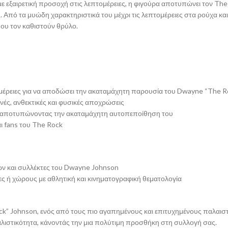
ε εξαιρετική προσοχή στις λεπτομέρειες, η φιγούρα αποτυπώνει τον The R
Από τα μυώδη χαρακτηριστικά του μέχρι τις λεπτομέρειες στα ρούχα κα
ου τον καθιστούν θρύλο.
μέρειες για να αποδώσει την ακαταμάχητη παρουσία του Dwayne “The R
ές, ανθεκτικές και φυσικές αποχρώσεις
, αποτυπώνοντας την ακαταμάχητη αυτοπεποίθηση του
αι fans του The Rock
ών και συλλέκτες του Dwayne Johnson
ες ή χώρους με αθλητική και κινηματογραφική θεματολογία
k” Johnson, ενός από τους πιο αγαπημένους και επιτυχημένους παλαιστ
εαλιστικότητα, κάνοντάς την μια πολύτιμη προσθήκη στη συλλογή σας.