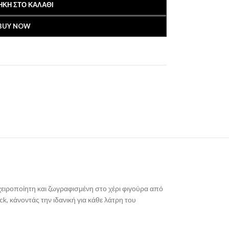
ΚΗ ΣΤΟ ΚΑΛΆΘΙ
BUY NOW
ειροποίητη και ζωγραφισμένη στο χέρι φιγούρα από
, κάνοντάς την ιδανική για κάθε λάτρη του