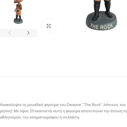
Click to enlarge
Ανακαλύψτε τη μοναδική φιγούρα του Dwayne “The Rock” Johnson, του π
ρητίνη! Με ύψος 20 εκατοστά, αυτή η φιγούρα αποτυπώνει την έντονη πρ
αθλητισμού, του κινηματογράφου ή συλλέκτη.