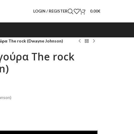
LOGIN / REGISTER
0.00
€
ύρα The rock (Dwayne Johnson)
γούρα The rock
n)
hnson)