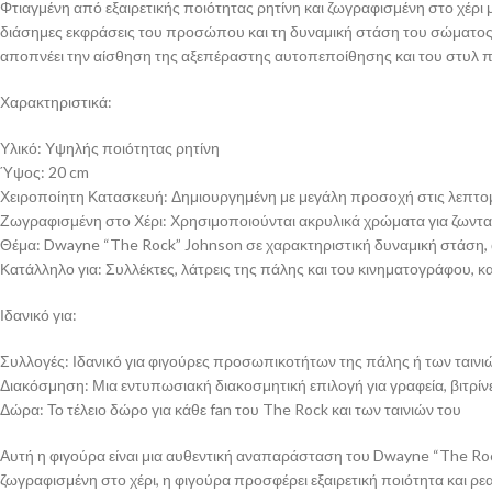
Φτιαγμένη από εξαιρετικής ποιότητας ρητίνη και ζωγραφισμένη στο χέρι μ
διάσημες εκφράσεις του προσώπου και τη δυναμική στάση του σώματος. 
αποπνέει την αίσθηση της αξεπέραστης αυτοπεποίθησης και του στυλ π
Χαρακτηριστικά:
Υλικό: Υψηλής ποιότητας ρητίνη
Ύψος: 20 cm
Χειροποίητη Κατασκευή: Δημιουργημένη με μεγάλη προσοχή στις λεπτο
Ζωγραφισμένη στο Χέρι: Χρησιμοποιούνται ακρυλικά χρώματα για ζωνταν
Θέμα: Dwayne “The Rock” Johnson σε χαρακτηριστική δυναμική στάση
Κατάλληλο για: Συλλέκτες, λάτρεις της πάλης και του κινηματογράφου, κ
Ιδανικό για:
Συλλογές: Ιδανικό για φιγούρες προσωπικοτήτων της πάλης ή των ταινι
Διακόσμηση: Μια εντυπωσιακή διακοσμητική επιλογή για γραφεία, βιτρίν
Δώρα: Το τέλειο δώρο για κάθε fan του The Rock και των ταινιών του
Αυτή η φιγούρα είναι μια αυθεντική αναπαράσταση του Dwayne “The Roc
ζωγραφισμένη στο χέρι, η φιγούρα προσφέρει εξαιρετική ποιότητα και ρ