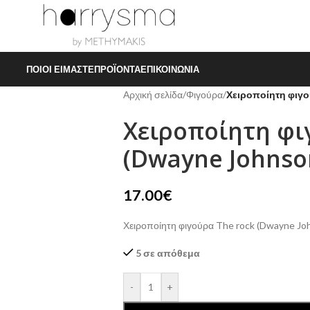
ΠΟΙΟΙ ΕΊΜΑΣΤΕ
ΠΡΟΪΌΝΤΑ
ΕΠΙΚΟΙΝΩΝΊΑ
Αρχική σελίδα
/
Φιγούρα
/
Χειροποίητη φιγο
Χειροποίητη φι
(Dwayne Johnso
17.00
€
Χειροποίητη φιγούρα The rock (Dwayne Jo
5 σε απόθεμα
-
+