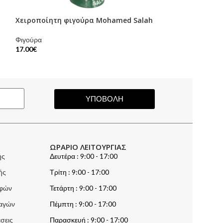
Χειροποίητη φιγούρα Mohamed Salah
Χειροποίητη φ
Φιγούρα
Φιγούρα
17.00
€
17.00
€
ΥΠΟΒΟΛΗ
ΩΡΑΡΙΟ ΛΕΙΤΟΥΡΓΙΑΣ
ής
Δευτέρα : 9:00 - 17:00
ής
Τρίτη : 9:00 - 17:00
οφών
Τετάρτη : 9:00 - 17:00
λαγών
Πέμπτη : 9:00 - 17:00
σεις
Παρασκευή : 9:00 - 17:00