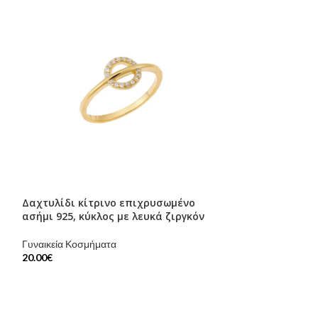
Δαχτυλίδι κίτρινο επιχρυσωμένο
Μενταγιόν Silve
ασήμι 925, κύκλος με λευκά ζιργκόν
μαργαριτάρι
Γυναικεία Κοσμήματα
Γυναικεία Κοσμήμ
20.00
€
20.00
€