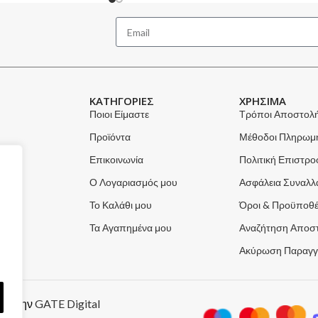
ΚΑΤΗΓΟΡΙΕΣ
ΧΡΗΣΙΜΑ
Ποιοι Είμαστε
Τρόποι Αποστολ
Προϊόντα
Μέθοδοι Πληρωμ
Επικοινωνία
Πολιτική Επιστρ
Ο Λογαριασμός μου
Ασφάλεια Συναλ
Το Καλάθι μου
Όροι & Προϋποθέ
Τα Αγαπημένα μου
Αναζήτηση Αποσ
Ακύρωση Παραγγ
από την
GATE Digital