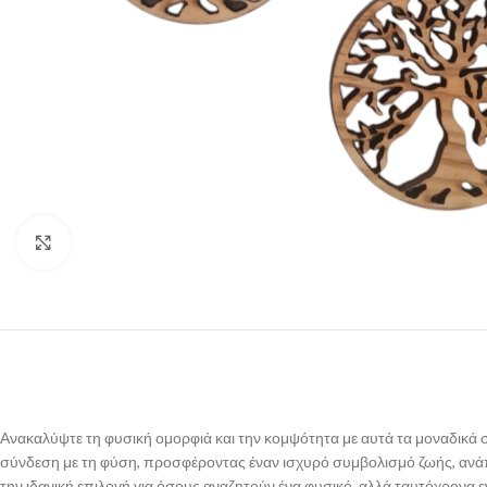
Click to enlarge
Ανακαλύψτε τη φυσική ομορφιά και την κομψότητα με αυτά τα μοναδικά σ
σύνδεση με τη φύση, προσφέροντας έναν ισχυρό συμβολισμό ζωής, ανάπτ
την ιδανική επιλογή για όσους αναζητούν ένα φυσικό, αλλά ταυτόχρονα