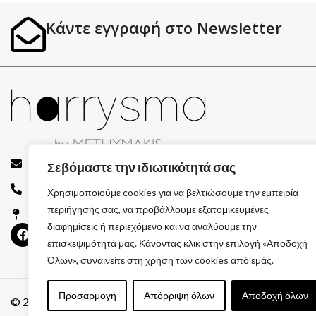
Κάντε εγγραφή στο Newsletter
info@harrysma.gr
Σεβόμαστε την ιδιωτικότητά σας
694 744 7082
Χρησιμοποιούμε cookies για να βελτιώσουμε την εμπειρία
περιήγησής σας, να προβάλλουμε εξατομικευμένες
Ιωάννου Παπαθεοδώρου, Σίσι Λασιθίου
διαφημίσεις ή περιεχόμενο και να αναλύουμε την
επισκεψιμότητά μας. Κάνοντας κλικ στην επιλογή «Αποδοχή
Όλων», συναινείτε στη χρήση των cookies από εμάς.
Προσαρμογή
Απόρριψη όλων
Αποδοχή όλων
© 2026 GATE GROUP – All rights reserved. Κατασκεύαστηκε 