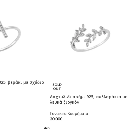
25, βεράκι με σχέδιο
SOLD
OUT
Δαχτυλίδι ασήμι 925, φυλλαράκια με
α
λευκά ζιργκόν
Γυναικεία Κοσμήματα
20.00
€