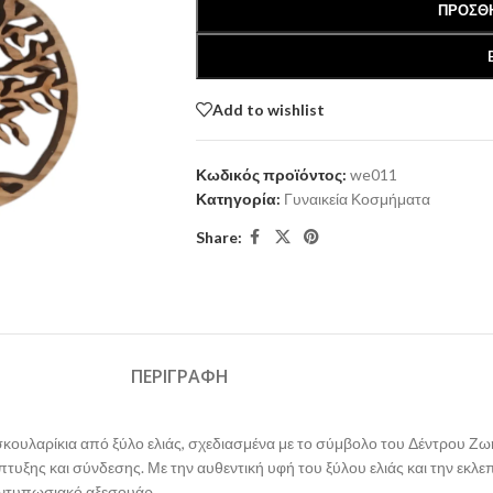
ΠΡΟΣΘΉ
Add to wishlist
Κωδικός προϊόντος:
we011
Κατηγορία:
Γυναικεία Κοσμήματα
Share:
ΠΕΡΙΓΡΑΦΉ
κουλαρίκια από ξύλο ελιάς, σχεδιασμένα με το σύμβολο του Δέντρου Ζωής
υξης και σύνδεσης. Με την αυθεντική υφή του ξύλου ελιάς και την εκλε
 εντυπωσιακό αξεσουάρ.