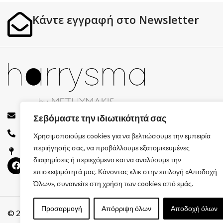
Κάντε εγγραφή στο Newsletter
info@harrysma.gr
Σεβόμαστε την ιδιωτικότητά σας
694 744 7082
Χρησιμοποιούμε cookies για να βελτιώσουμε την εμπειρία
περιήγησής σας, να προβάλλουμε εξατομικευμένες
Ιωάννου Παπαθεοδώρου, Σίσι Λασιθίου
διαφημίσεις ή περιεχόμενο και να αναλύουμε την
επισκεψιμότητά μας. Κάνοντας κλικ στην επιλογή «Αποδοχή
Όλων», συναινείτε στη χρήση των cookies από εμάς.
Προσαρμογή
Απόρριψη όλων
Αποδοχή όλων
© 2026 GATE GROUP – All rights reserved. Κατασκεύαστηκε 