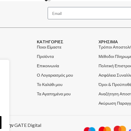
ΚΑΤΗΓΟΡΙΕΣ
ΧΡΗΣΙΜΑ
Ποιοι Είμαστε
Τρόποι Αποστολ
Προϊόντα
Μέθοδοι Πληρωμ
Επικοινωνία
Πολιτική Επιστρ
Ο Λογαριασμός μου
Ασφάλεια Συναλ
Το Καλάθι μου
Όροι & Προϋποθέ
Τα Αγαπημένα μου
Αναζήτηση Αποσ
Ακύρωση Παραγγ
από την
GATE Digital