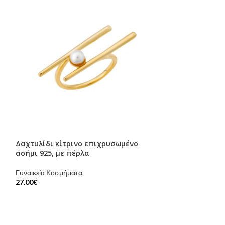
Δαχτυλίδι κίτρινο επιχρυσωμένο
SOLD
ασήμι 925, με πέρλα
OUT
Μενταγιόν Silve
Γυναικεία Κοσμήματα
φύλλο με μπλε 
27.00
€
Γυναικεία Κοσμήμ
22.00
€