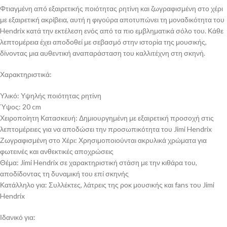
Φτιαγμένη από εξαιρετικής ποιότητας ρητίνη και ζωγραφισμένη στο χέρι
με εξαιρετική ακρίβεια, αυτή η φιγούρα αποτυπώνει τη μοναδικότητα του
Hendrix κατά την εκτέλεση ενός από τα πιο εμβληματικά σόλο του. Κάθε
λεπτομέρεια έχει αποδοθεί με σεβασμό στην ιστορία της μουσικής,
δίνοντας μια αυθεντική αναπαράσταση του καλλιτέχνη στη σκηνή.
Χαρακτηριστικά:
Υλικό: Υψηλής ποιότητας ρητίνη
Ύψος: 20 cm
Χειροποίητη Κατασκευή: Δημιουργημένη με εξαιρετική προσοχή στις
λεπτομέρειες για να αποδώσει την προσωπικότητα του Jimi Hendrix
Ζωγραφισμένη στο Χέρι: Χρησιμοποιούνται ακρυλικά χρώματα για
φωτεινές και ανθεκτικές αποχρώσεις
Θέμα: Jimi Hendrix σε χαρακτηριστική στάση με την κιθάρα του,
αποδίδοντας τη δυναμική του επί σκηνής
Κατάλληλο για: Συλλέκτες, λάτρεις της ροκ μουσικής και fans του Jimi
Hendrix
Ιδανικό για: