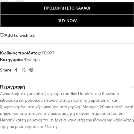
ΠΡΟΣΘΉΚΗ ΣΤΟ ΚΑΛΆΘΙ
BUY NOW
Add to wishlist
Κωδικός προϊόντος:
FG027
Κατηγορία:
Φιγούρα
Share:
Περιγραφή
Ανακαλύψτε τη μοναδική φιγούρα του Jimi Hendrix, του θρυλικού
κιθαρίστα και μουσικού επαναστάτη, με αυτή τη χειροποίητη και
ζωγραφισμένη στο χέρι φιγούρα από ρητίνη! Με ύψος 20 εκατοστά, αυτή
η φιγούρα αποτυπώνει την ακαταμάχητη σκηνική παρουσία του Jimi
Hendrix και τη μουσική του ενέργεια, κάνοντάς την ιδανική για κάθε λάτρη
της ροκ μουσικής και συλλέκτη.