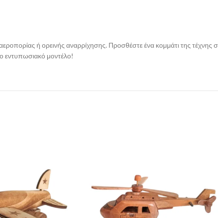
της αεροπορίας ή ορεινής αναρρίχησης. Προσθέστε ένα κομμάτι της τέχνης
το εντυπωσιακό μοντέλο!