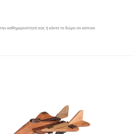
 στην καθημερινότητά σας ή κάντε το δώρο σε κάποιο