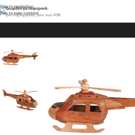
Skip to navigation
Δωρέαν μεταφορικά.
Skip to main content
για παραγγελίες άνω των 40€.