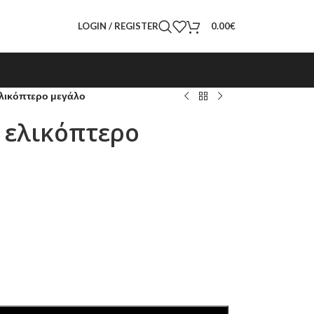
LOGIN / REGISTER
0.00
€
ελικόπτερο μεγάλο
ι ελικόπτερο